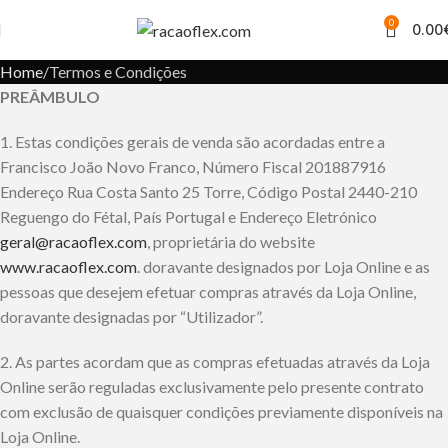
Termos e Condições
0
0.00
Home
Termos e Condições
PREÂMBULO
1. Estas condições gerais de venda são acordadas entre a
Francisco João Novo Franco
, Número Fiscal 201887916
Endereço Rua Costa Santo 25 Torre, Código Postal 2440-210
Reguengo do Fétal, País Portugal e Endereço Eletrónico
geral@racaoflex.com
, proprietária do website
www.racaoflex.com
.
doravante designados por Loja Online e as
pessoas que desejem efetuar compras através da Loja Online,
doravante designadas por “Utilizador”.
2. As partes acordam que as compras efetuadas através da Loja
Online serão reguladas exclusivamente pelo presente contrato
com exclusão de quaisquer condições previamente disponíveis na
Loja Online.