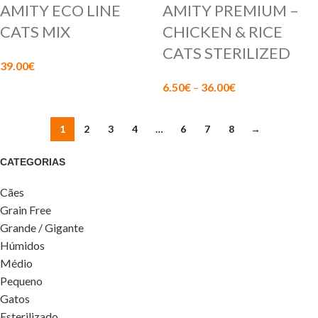
AMITY ECO LINE
AMITY PREMIUM –
CATS MIX
CHICKEN & RICE
CATS STERILIZED
39.00
€
6.50
€
–
36.00
€
1
2
3
4
…
6
7
8
→
CATEGORIAS
Cães
Grain Free
Grande / Gigante
Húmidos
Médio
Pequeno
Gatos
Esterilizado